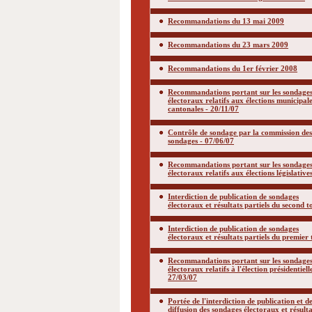
Recommandations du 13 mai 2009
Recommandations du 23 mars 2009
Recommandations du 1er février 2008
Recommandations portant sur les sondage
électoraux relatifs aux élections municipale
cantonales - 20/11/07
Contrôle de sondage par la commission des
sondages - 07/06/07
Recommandations portant sur les sondage
électoraux relatifs aux élections législative
Interdiction de publication de sondages
électoraux et résultats partiels du second t
Interdiction de publication de sondages
électoraux et résultats partiels du premier
Recommandations portant sur les sondage
électoraux relatifs à l'élection présidentiell
27/03/07
Portée de l'interdiction de publication et d
diffusion des sondages électoraux et résulta