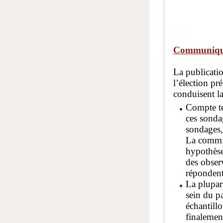
Communiqué
La publicatio
l’élection pré
conduisent l
Compte ten
ces sonda
sondages, 
La commis
hypothèses
des observ
répondent
La plupar
sein du pa
échantill
finalement