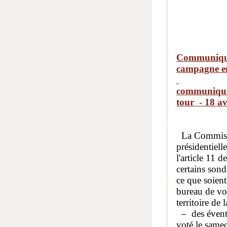
Communiqué 
campagne en 
communiq
tour
-
18 av
La Commissio
présidentiell
l'article 11 d
certains sond
ce que soient
bureau de vot
territoire de
– des éventue
voté le samed