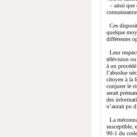
– ainsi que 
connaissance 
Ces dispositi
quelque moyen
différentes o
Leur respect
télévision ou
à un procédé 
l’absolue néc
citoyen à la 
conjurer le r
serait préma
des informati
n’aurait pu d
La méconnais
susceptible, e
90-1 du code 