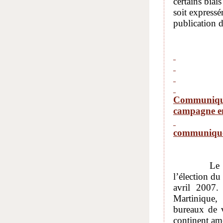
certains biai
soit express
publication 
Communiqué 
campagne en 
communiq
Le décret 
l’élection d
avril 2007.
Martinique,
bureaux de v
continent amé