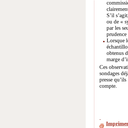
commissio
clairement
S’il s’ag
ou de « sy
par les se
prudence a
Lorsque le
échantillo
obtenus do
marge d’in
Ces observati
sondages déj
presse qu’ils
compte.
Imprime