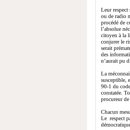
Leur respect 
ou de radio m
procédé de co
l’absolue néc
citoyen à la 
conjurer le r
serait préma
des informati
n’aurait pu d
La méconnaiss
susceptible, e
90-1 du code 
constatée. To
procureur de
Chacun mesure
Le respect pa
démocratique