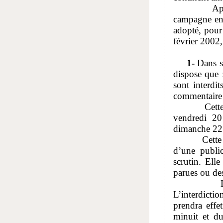
Après en a
campagne en 
adopté, pour 
février 2002
1-
Dans sa
dispose que :
sont interdit
commentaire d
Cette interd
vendredi 20
dimanche 22 
Cette interd
d’une publi
scrutin. Elle
parues ou des
Les mêmes 
L’interdicti
prendra effe
minuit et d