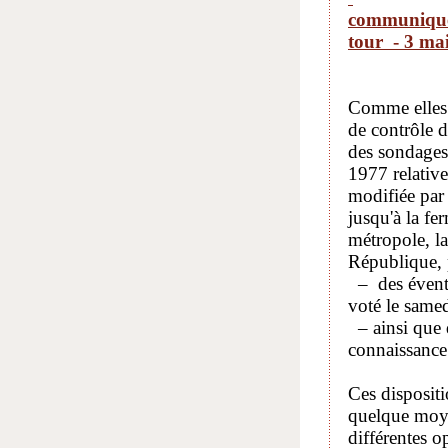
communiq
tour
-
3 ma
Comme elles l
de contrôle d
des sondages 
1977 relative
modifiée par 
jusqu'à la fe
métropole, la
République, 
– des éventue
voté le samed
– ainsi que 
connaissance
Ces dispositi
quelque moyen
différentes o