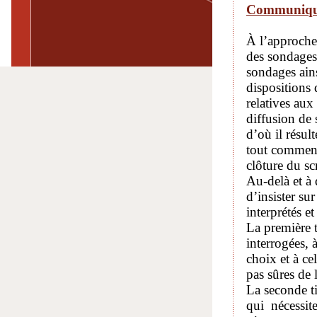
Communiqué 
À l’approche 
des sondages 
sondages ains
dispositions 
relatives au
diffusion de 
d’où il résul
tout comment
clôture du sc
Au-delà et à
d’insister su
interprétés e
La première t
interrogées,
choix et à ce
pas sûres de 
La seconde ti
qui nécessit