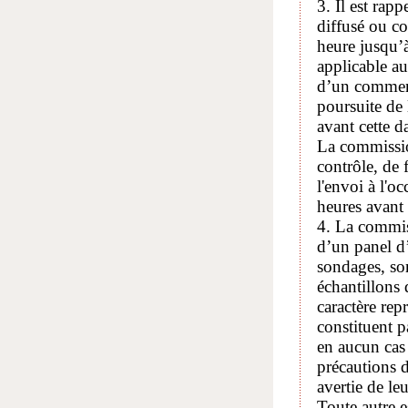
3. Il est rap
diffusé ou c
heure jusqu’à
applicable au
d’un commenta
poursuite de
avant cette da
La commission
contrôle, de f
l'envoi à l'o
heures avant
4. La commiss
d’un panel d’
sondages, son
échantillons 
caractère rep
constituent p
en aucun cas 
précautions d
avertie de leu
Toute autre e