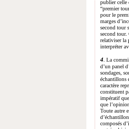
publier celle
“premier tour
pour le prem
marges d’ince
second tour s
second tour. 
relativiser la
interpréter a
4
. La commiss
d’un panel d’
sondages, son
échantillons 
caractère rep
constituent p
impératif que
que l’opinion
Toute autre e
d’échantillon
composés d’in