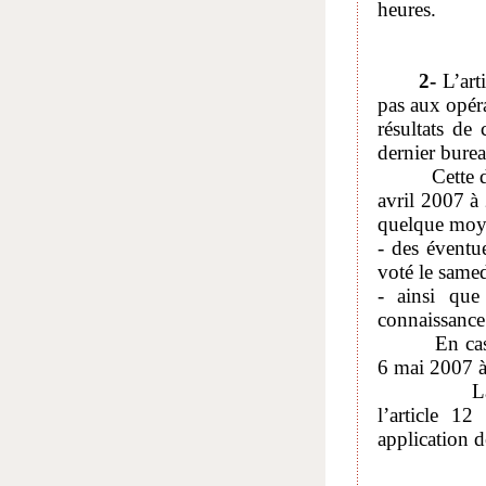
heures.
2-
L’art
pas aux opér
résultats de
dernier burea
Cette dispos
avril 2007 à 
quelque moye
- des éventue
voté le samed
- ainsi que
connaissance 
En cas de se
6 mai 2007 à
La méconna
l’article 1
application d